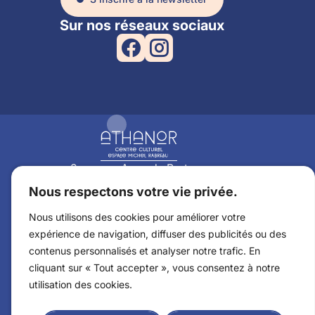
Sur nos réseaux sociaux
2 avenue Anne de Bretagne
44350 Guérande
Nous respectons votre vie privée.
02 40 24 73 73
Nous utilisons des cookies pour améliorer votre
expérience de navigation, diffuser des publicités ou des
Billetterie
contenus personnalisés et analyser notre trafic. En
Documents à télécharger
cliquant sur « Tout accepter », vous consentez à notre
utilisation des cookies.
Espace enseignants
Espace presse