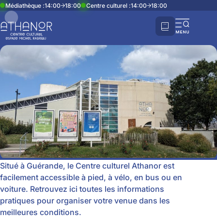
Accueil
Le centre culturel Athanor
Venir à Athanor
Médiathèque :
14:00
18:00
Centre culturel :
14:00
18:00
Partager cette page
Venir à Athanor
Ouvri
la
navi
mobi
Situé à Guérande, le Centre culturel Athanor est
facilement accessible à pied, à vélo, en bus ou en
voiture. Retrouvez ici toutes les informations
pratiques pour organiser votre venue dans les
meilleures conditions.