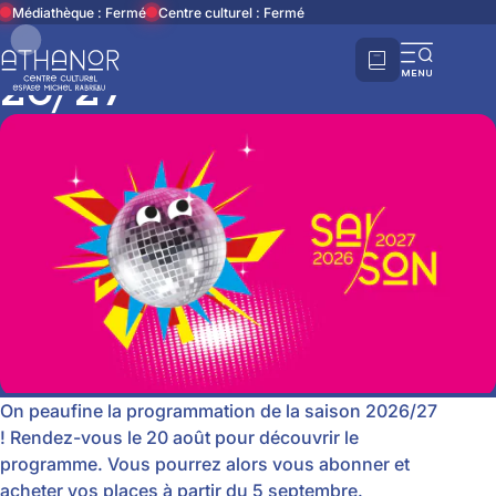
Accueil
La saison culturelle
La programmation 26/27
Médiathèque : Fermé
Centre culturel : Fermé
La programmation
Ouvri
26/27
la
navi
mobi
On peaufine la programmation de la saison 2026/27
! Rendez-vous le 20 août pour découvrir le
programme. Vous pourrez alors vous abonner et
acheter vos places à partir du 5 septembre.