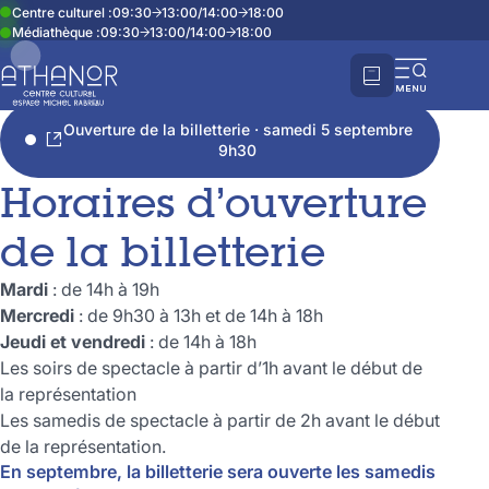
Accueil
La saison culturelle
Horaires et tarifs
Centre culturel :
09:30
13:00
/
14:00
18:00
Médiathèque :
09:30
13:00
/
14:00
18:00
Partager cette page
Horaires et tarifs
Ouvri
la
Ouverture de la billetterie · samedi 5 septembre
navi
9h30
mobi
Horaires d’ouverture
de la billetterie
Mardi
: de 14h à 19h
Mercredi
: de 9h30 à 13h et de 14h à 18h
Jeudi et vendredi
: de 14h à 18h
Les soirs de spectacle à partir d’1h avant le début de
la représentation
Les samedis de spectacle à partir de 2h avant le début
de la représentation.
En septembre, la billetterie sera ouverte les samedis