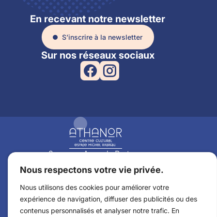
En recevant notre newsletter
S’inscrire à la newsletter
Sur nos réseaux sociaux
2 avenue Anne de Bretagne
44350 Guérande
Nous respectons votre vie privée.
02 40 24 73 73
Nous utilisons des cookies pour améliorer votre
expérience de navigation, diffuser des publicités ou des
Billetterie
contenus personnalisés et analyser notre trafic. En