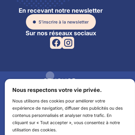
En recevant notre newsletter
S’inscrire à la newsletter
Sur nos réseaux sociaux
Nous respectons votre vie privée.
2 avenue Anne de Bretagne
44350 Guérande
Nous utilisons des cookies pour améliorer votre
expérience de navigation, diffuser des publicités ou des
02 40 24 73 73
contenus personnalisés et analyser notre trafic. En
cliquant sur « Tout accepter », vous consentez à notre
Billetterie
utilisation des cookies.
Documents à télécharger