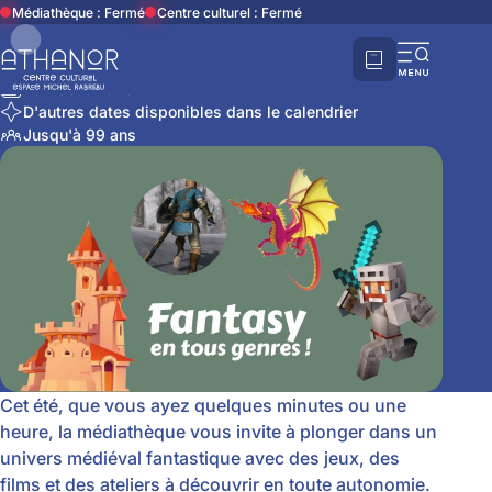
Accueil
Événements
Fantasy en tous genres !
Médiathèque : Fermé
Centre culturel : Fermé
Jeunesse
Fantasy en tous genres !
Partager cette page
Ouvri
Le 7 août 2026
la
D'autres dates disponibles dans le calendrier
navi
Jusqu'à 99 ans
mobi
Cet été, que vous ayez quelques minutes ou une
heure, la médiathèque vous invite à plonger dans un
univers médiéval fantastique avec des jeux, des
films et des ateliers à découvrir en toute autonomie.