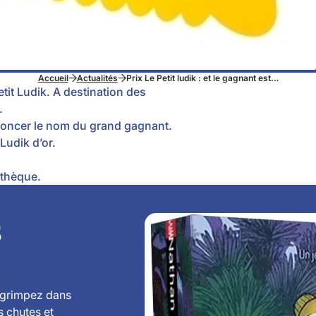
Accueil
Actualités
Prix Le Petit ludik : et le gagnant est…
tit Ludik. A destination des
.
nnoncer le nom du grand gagnant.
 Ludik d’or.
othèque.
s
, grimpez dans
s chutes et