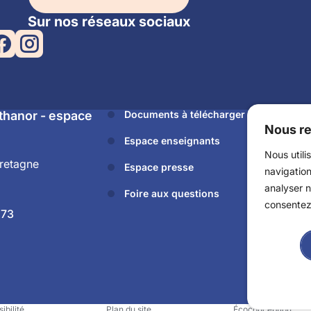
Sur nos réseaux sociaux
Athanor - espace
Documents à télécharger
Nous re
Espace enseignants
Nous utili
retagne
Espace presse
navigation
analyser n
Foire aux questions
consentez 
 73
ibilité
Plan du site
Écoconception