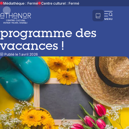
Accueil
Actualités
Découvrez le programme des vacances !
Médiathèque : Fermé
Centre culturel : Fermé
Partager cette page
Découvrez le
Ouvri
la
programme des
navi
vacances !
mobi
Publié le 1 avril 2026