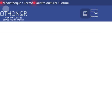
Accueil
Vous avez cherché
Médiathèque : Fermé
Centre culturel : Fermé
Recherche
Ouvri
la
navi
mobi